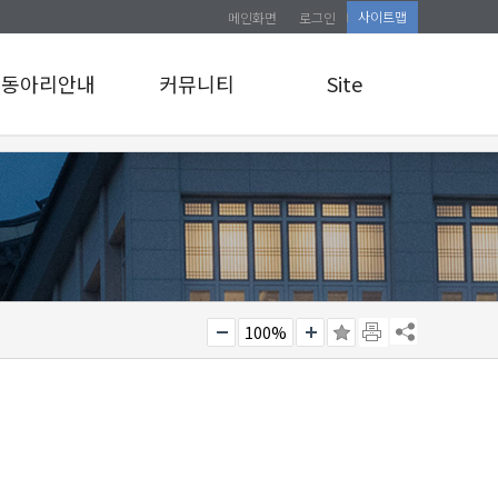
사이트맵
메인화면
로그인
동아리안내
커뮤니티
Site
동아리안내
공지사항
로그인
앨범게시판
사이트맵
관리자 교육 신청
소식통
100%