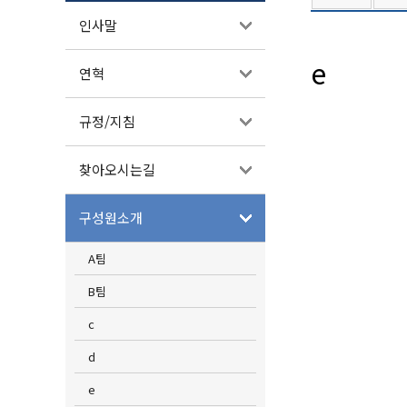
인사말
e
연혁
규정/지침
찾아오시는길
구성원소개
A팀
B팀
c
d
e