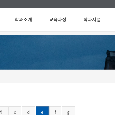
학과소개
교육과정
학과시설
인사말
교육과정
학과시설
연혁
설문조사
규정/지침
찾아오시는길
구성원소개
A팀
B팀
c
d
e
f
g
팀
c
d
e
f
g