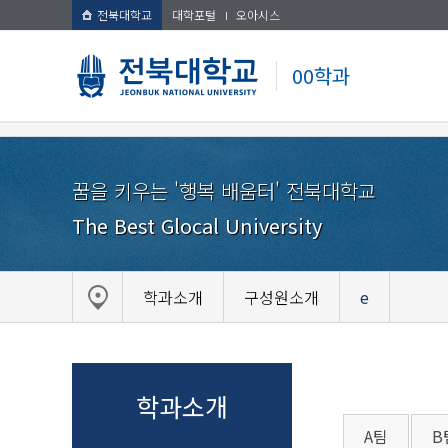
전북대학교
대학포털
오아시스
00학과
꿈을 키우는 '행복 배움터' 전북대학교
The Best Glocal University
학과소개
구성원소개
e
학과소개
A팀
B