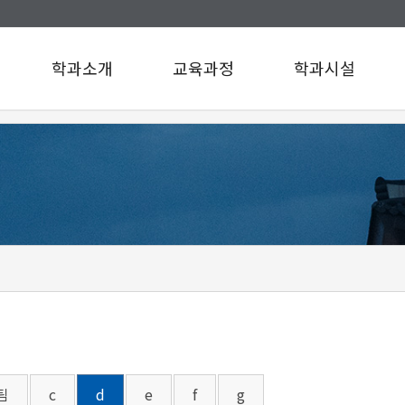
학과소개
교육과정
학과시설
인사말
교육과정
학과시설
연혁
설문조사
규정/지침
찾아오시는길
구성원소개
A팀
B팀
c
d
e
f
g
팀
c
d
e
f
g