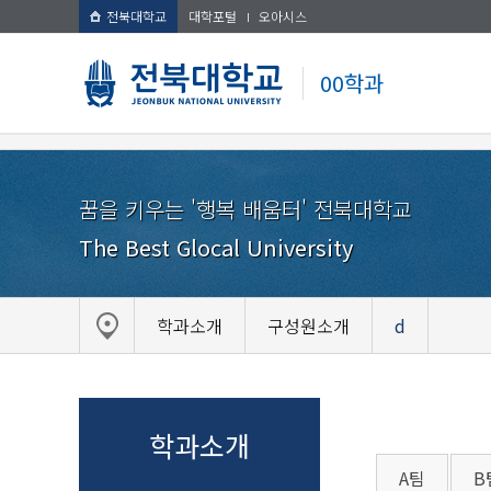
전북대학교
대학포털
오아시스
00학과
꿈을 키우는 '행복 배움터' 전북대학교
The Best Glocal University
학과소개
구성원소개
d
학과소개
A팀
B