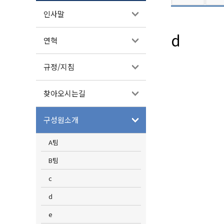
인사말
d
연혁
규정/지침
찾아오시는길
구성원소개
A팀
B팀
c
d
e