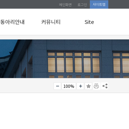
사이트맵
메인화면
로그인
동아리안내
커뮤니티
Site
동아리안내
공지사항
로그인
앨범게시판
사이트맵
관리자 교육 신청
소식통
100%