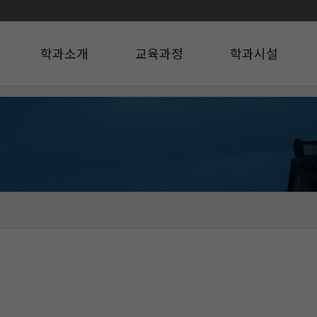
학과소개
교육과정
학과시설
인사말
교육과정
학과시설
연혁
설문조사
규정/지침
찾아오시는길
구성원소개
A팀
B팀
c
d
e
f
g