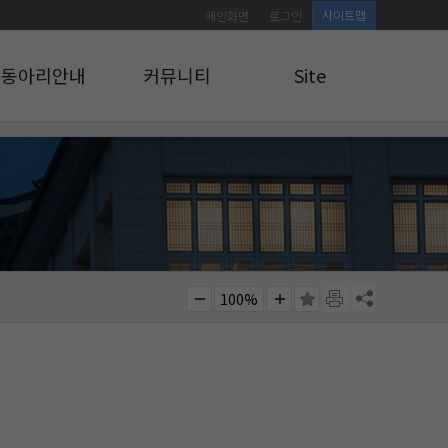
사이트맵
메인화면
로그인
동아리안내
커뮤니티
Site
동아리안내
공지사항
로그인
앨범게시판
사이트맵
관리자 교육 신청
소식통
100%