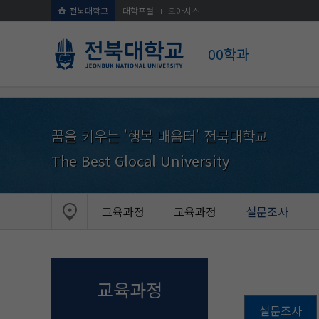
전북대학교
대학포털
오아시스
00학과
꿈을 키우는 '행복 배움터' 전북대학교
The Best Glocal University
교육과정
교육과정
설문조사
교육과정
설문조사