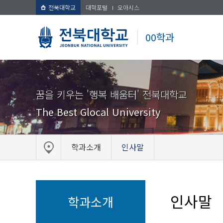
전북대학교
대학포털
오아시스
00학과
꿈을 키우는 '행복 배움터' 전북대학교
The Best Glocal University
학과소개
인사말
인사말
학과소개