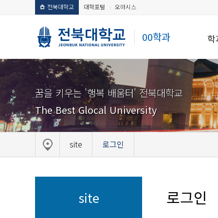
전북대학교
대학포털
오아시스
00학과
학
꿈을 키우는 '행복 배움터' 전북대학교
The Best Glocal University
site
로그인
로그인
site