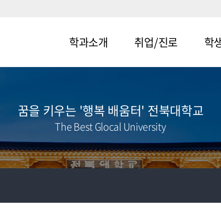
학과소개
취업/진로
학
메뉴1-1
메뉴2-1
메뉴3-
메뉴1-2
메뉴2-2
메뉴3-
꿈을 키우는 '행복 배움터' 전북대학교
The Best Glocal University