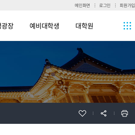
메인화면
로그인
회원가입
생광장
예비대학생
대학원
1
메뉴4-1
2
메뉴4-2
메뉴4-3