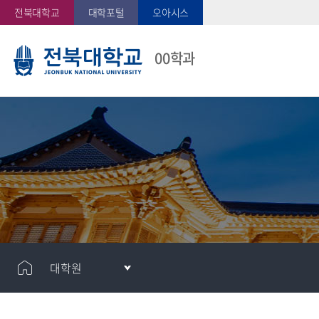
전북대학교
대학포털
오아시스
00학과
대학원