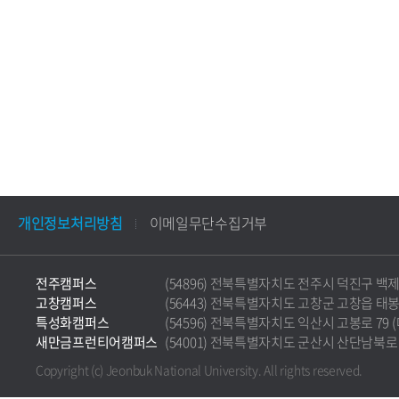
개인정보처리방침
이메일무단수집거부
전주캠퍼스
(54896) 전북특별자치도 전주시 덕진구 백제대로 5
고창캠퍼스
(56443) 전북특별자치도 고창군 고창읍 태봉로 36
특성화캠퍼스
(54596) 전북특별자치도 익산시 고봉로 79 (마동)
새만금프런티어캠퍼스
(54001) 전북특별자치도 군산시 산단남북로 177 
Copyright (c) Jeonbuk National University.
All rights reserved.