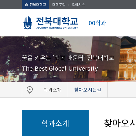
전북대학교
대학포털
오아시스
00학과
꿈을 키우는 '행복 배움터' 전북대학교
The Best Glocal University
학과소개
찾아오시는길
찾아오
학과소개