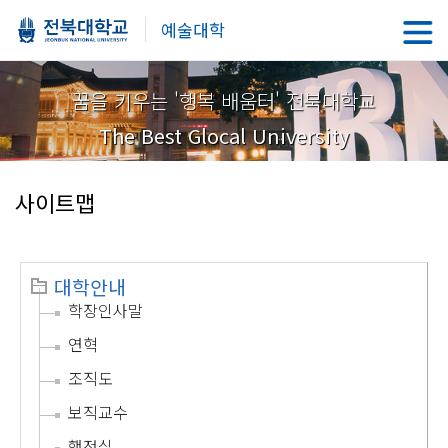
예술대학
꿈을 키우는 '행복 배움터' 전북대학교
The Best Glocal University
사이트맵
대학안내
학장인사말
연혁
조직도
보직교수
행정실